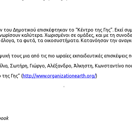
του Δημοτικού επισκέφτηκαν το “Κέντρο της Γης”. Εκεί συμ
 γνωρίσουν καλύτερα. Χωρισμένοι σε ομάδες, και με τη συν
α άλογα, τα φυτά, τα οικοσυστήματα. Κατανόησαν την αναγκ
υχή τους μια από τις πιο ωραίες εκπαιδευτικές επισκέψεις π
ίλια, Σωτήρη, Γιώργο, Αλέξανδρο, Άλκηστη, Κωνσταντίνο πο
της Γης” (
http://www.organizationearth.org/
)
book