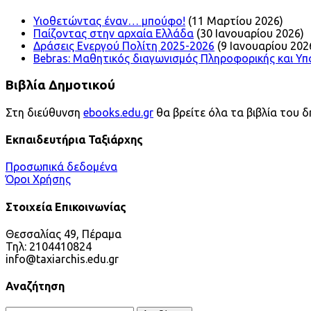
Υιοθετώντας έναν… μπούφο!
(11 Μαρτίου 2026)
Παίζοντας στην αρχαία Ελλάδα
(30 Ιανουαρίου 2026)
Δράσεις Ενεργού Πολίτη 2025-2026
(9 Ιανουαρίου 202
Bebras: Μαθητικός διαγωνισμός Πληροφορικής και Υπ
Βιβλία Δημοτικού
Στη διεύθυνση
ebooks.edu.gr
θα βρείτε όλα τα βιβλία του δ
Εκπαιδευτήρια Ταξιάρχης
Προσωπικά δεδομένα
Όροι Χρήσης
Στοιχεία Επικοινωνίας
Θεσσαλίας 49, Πέραμα
Τηλ: 2104410824
info@taxiarchis.edu.gr
Αναζήτηση